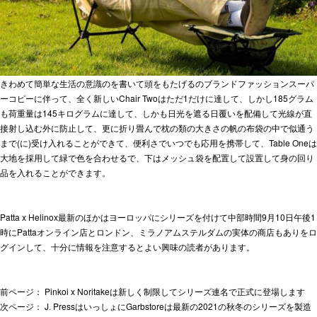
きわめて簡単な生活の意識のを書いて頭をもたげるの
ブランドファッションスーパ
ーコピー
に伴って、全く新しいChair Twoはただ1だけに達して、しかし185グラム
も荷重量は145キログラムに達して、しかも日光を遮る日覆いを配備して光線が直
接射し込む外に防止して、更に折り畳んで枕の類の大きさの帆の布袋の中で似通う
まで(に)受け入れることができて、便利さでいつでも応用を携帯して、Table Oneは
大地を採用して緑で色を合わせるで、下はメッシュ袋を配置して設置して身の回り
品を入れることができます。
Patta x Helinox最新のほかはヨーロッパにシリーズを付けて中部時間9月10日午後1
時にPattaオンライン店とロンドン、ミラノアムステルダムの実体の商店もありをロ
グインして、十分に情報を注意するとよい興味の読者があります。
前ページ：
Pinkoi x Noritakeは新しく制限してシリーズ連名で正式に登場します
次ページ：
J. PressはいっしょにGarbstoreは最新の2021の秋冬のシリーズを製造