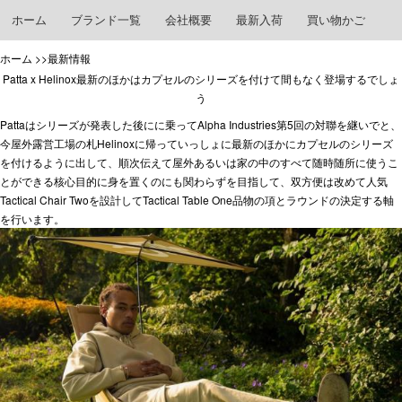
ホーム
ブランド一覧
会社概要
最新入荷
買い物かご
ホーム
>>最新情報
Patta x Helinox最新のほかはカプセルのシリーズを付けて間もなく登場するでしょ
う
Pattaはシリーズが発表した後にに乗ってAlpha Industries第5回の対聯を継いでと、
今屋外露営工場の札Helinoxに帰っていっしょに最新のほかにカプセルのシリーズ
を付けるように出して、順次伝えて屋外あるいは家の中のすべて随時随所に使うこ
とができる核心目的に身を置くのにも関わらずを目指して、双方便は改めて人気
Tactical Chair Twoを設計してTactical Table One品物の項とラウンドの決定する軸
を行います。