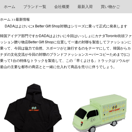
ホーム
ブランド一覧
会社概要
最新入荷
買い物かご
ホーム
>>最新情報
DADAはよけいにx Better Gift Shop対聯はシリーズに乗って正式に発表します
韓国アイデア部門ですかDADAはよけいに今回はいっしょにカナダToronto街頭ファ
ッション贈り物店Better Gift Shopに位置して一連の対聯を製造してファッションに
乗って、今回は協力で自然、スポーツがと旅行するのをテーマにして、韓国からカ
ナダの文化交流が今回の対聯の
ブランドファッションスーパーコピー
ためまで(に)
乗って1台の特殊なトラックを製造して、この「早くよける」トラックはソウルが
釜山の主要な都市の商店とと一緒に仕入れて商品を売りに伴うでしょう。