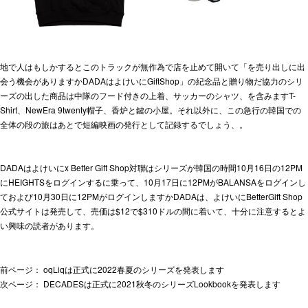
地で人はもしかするとこのトラックが無作為で店を止めて開いて「を売り出しに出
会う機会がありますかDADAはよけいにGiftShop」の紀念品と贈り物だ協力のシリ
ーズの出した商品は中隊のフード付きの上着、サッカーのシャツ、を含みます
T-
Shirt、NewEra 9twenty帽子、香炉と鍵の小屋。それ以外に、この急行の韓国での
全体の段の旅はあとで短編映画の発行として記録するでしょう、。
DADAはよけいにx Better Gift Shop対聯はシリーズが韓国の時間10月16日の12PM
にHEIGHTSをログインするに乗って、10月17日に12PMがBALANSAをログインし
ておよび10月30日に12PMがログインしますかDADAは、よけいにBetterGift Shop
公式サイトは発売して、売価は$12で$310ドルの間に着いて、十分に注意するとよ
い興味の読者があります。
前ページ：
oqLiqは正式に2022春夏のシリーズを発表します
次ページ：
DECADESは正式に2021秋冬のシリーズLookbookを発表します