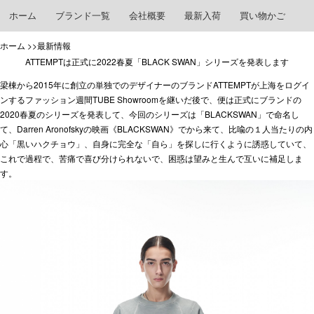
ホーム
ブランド一覧
会社概要
最新入荷
買い物かご
ホーム
>>最新情報
ATTEMPTは正式に2022春夏「BLACK SWAN」シリーズを発表します
梁棟から2015年に創立の単独でのデザイナーのブランドATTEMPTが上海をログイ
ンするファッション週間TUBE Showroomを継いだ後で、便は正式にブランドの
2020春夏のシリーズを発表して、今回のシリーズは「BLACKSWAN」で命名し
て、Darren Aronofskyの映画《BLACKSWAN》でから来て、比喩の１人当たりの内
心「黒いハクチョウ」、自身に完全な「自ら」を探しに行くように誘惑していて、
これで過程で、苦痛で喜び分けられないで、困惑は望みと生んで互いに補足しま
す。