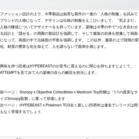
ファッション設計の上で、今季製品は如実な製作の一連の「人格の制服」を試みて
ブランドの人物になって、デザインは伝統の制服をえこひいきして、「気ままだ」
人格の陳述についてデザイナーをも持っています。梁棟は今季の中でつなぎ合わせ
る設計と「隠せる」の周囲の形設計を強調して、そして服装の自身を想像して画面
になって、画面の中で点線面の平衡を強調します。 この以外、服装の上で段階の変
化、材質の豊富な化を加えて、人を譲らないで面倒を感じます。
興味を持つ読者はHYPEBEASTのが音号に震えるのに関心を持ちますとよくて、
ATTEMPTを見てみて人の梁棟の自らの解説を担当します。
前ページ：
Snoopy x Objective Collectibles x Medicom Toy対聯は「1:1の真実なサ
イズSnoopy彫塑」に乗って登場します
次ページ：
HYPEBEAST x Pokémon TCG全く新しい25周年は連名でシリーズは間
もなく登場するでしょう