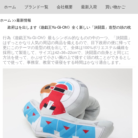
ホーム
ブランド一覧
会社概要
最新入荷
買い物かご
ホーム
>>最新情報
政府はを出します《遊戯王Yu-Gi-Oh!》全く新しい「決闘皿」造型の頭の枕
行為《遊戯王Yu-Gi-Oh!》最もシンボル的なものの中の一つ、「決闘皿」
はずっとかなり人気の周辺の商品を備えるので、目下政府の便に帰って
更にこのテーマの造型の枕を出して、全体は100%ポリエステル繊維を
採用して製造して、サイズは42×36×22cmで、決闘皿の自身とと同じに
方法を使って、かぶせて小さい腕の上で後すぐ頭の枕ことができるとし
てで使って、事務室、教室で昼寝をする時間はかなり適合します。