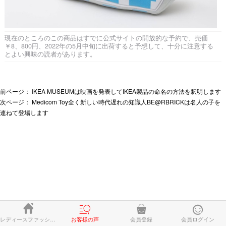
現在のところのこの商品はすでに公式サイトの開放的な予約で、売価
￥8、800円、2022年の5月中旬に出荷すると予想して、十分に注意する
とよい興味の読者があります。
前ページ：
IKEA MUSEUMは映画を発表してIKEA製品の命名の方法を釈明します
次ページ：
Medicom Toy全く新しい時代遅れの知識人BE@RBRICKは名人の子を
連ねて登場します




レディースファッション
お客様の声
会員登録
会員ログイン