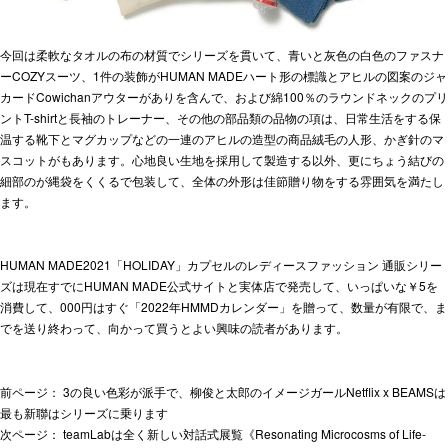
今回は柔軟なタオルの布の材質でシリーズを貫いて、青いと灰色の白色のファスナ
ーCOZYスーツ、1件の装飾がHUMAN MADEハート形の標識とアヒルの図案のジャ
カードCowichanアウターがありを含んで、および綿100％のラウンドネックのプリ
ントT-shirtと長袖のトレーナー、その他の部品類の品物の項は、日常生活をする保
温する靴下とマグカップなどの一連のアヒルの造型の商品絨毛の人形、かぎ針のマ
スコットがもあります。心地良い生地を採用して製造する以外、更にちょう結びの
細部のが縄袋をくくるで包装して、全体の外形は佳節贈り物をする雰囲気を満たし
ます。
HUMAN MADE2021「HOLIDAY」カプセルの
レディースファッション 通販
シリー
ズは現在すでにHUMAN MADE公式サイトと実体店で発売して、いっぱいな￥5を
消費して、000円はすぐ「2022年HMMDカレンダー」を贈って、数量が有限で、ま
でを送り終わって、向かって買うとよい興味の読者があります。
前ページ：
3の良い色彩が派手で、柳俊と太郎のイメージガールNetflix x BEAMSは
最も新聯はシリーズに乗ります
次ページ：
teamLabは全く新しい対話式展覧《Resonating Microcosms of Life-