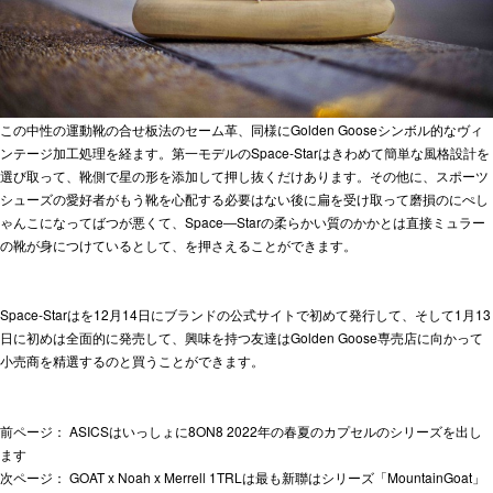
この中性の運動靴の合せ板法のセーム革、同様にGolden Gooseシンボル的なヴィ
ンテージ加工処理を経ます。第一モデルのSpace-Starはきわめて簡単な風格設計を
選び取って、靴側で星の形を添加して押し抜くだけあります。その他に、スポーツ
シューズの愛好者がもう靴を心配する必要はない後に扁を受け取って磨損のにぺし
ゃんこになってばつが悪くて、Space―Starの柔らかい質のかかとは直接ミュラー
の靴が身につけているとして、を押さえることができます。
Space-Starはを12月14日にブランドの公式サイトで初めて発行して、そして1月13
日に初めは全面的に発売して、興味を持つ友達はGolden Goose専売店に向かって
小売商を精選するのと買うことができます。
前ページ：
ASICSはいっしょに8ON8 2022年の春夏のカプセルのシリーズを出し
ます
次ページ：
GOAT x Noah x Merrell 1TRLは最も新聯はシリーズ「MountainGoat」