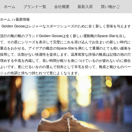
ホーム
ブランド一覧
会社概要
最新入荷
買い物かご
ホーム
>>最新情報
Golden Gooseはレジャーなスポーツシューズのために全く新しく意味を与えます
流行の靴の靴のブランドGolden Gooseは全く新しい運動靴のSpace-Starを出し
て、その星にシリーズを表示して完璧にこれを溶け込んでお住まいの新しい時代に
重点をおかせる。アイデアの概念のSpace-Starを満たして重層のとても軽い緩衝を
採用して、比類がない快適性を提供します。温厚篤実な誇張の靴底は記憶の泡の穴
埋めする中底を内蔵して、長い時間が眠りを身につけているのが疲れないのに都合
よいです。更にだるいをのの選んで別布として羊毛を切って、靴底と靴ひものベー
ジュの色調と持ちつ持たれつで更によくなります。