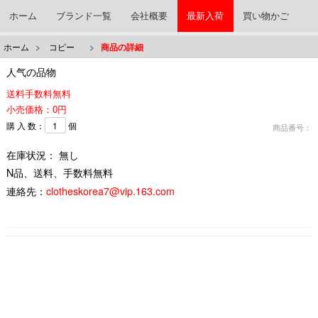
ホーム
ブランド一覧
会社概要
最新入荷
買い物かご
ホーム
>
コピー
>
商品の詳細
人气の品物
送料手数料無料
小売価格：0円
購 入 数：
個
商品番号：
在庫状況： 無し
N品、送料、手数料無料
連絡先：
clotheskorea7@vip.163.com