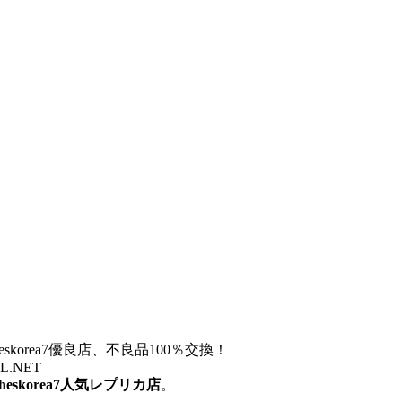
otheskorea7優良店、不良品100％交換！
ZZL.NET
otheskorea7人気レプリカ店
。