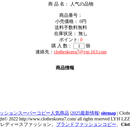
商 品 名： 人气の品物
商品番号：
小売価格：
0円
送料手数料無料
在庫状況： 無し
ポイント:
0
購 入 数：
個
連絡先：
clotheskorea7@vip.163.com
商品情報
ッションスーパーコピー人気商品
|
2025最新情報
|
sitemap
| Cl
ght© 2022 http://www.clotheskorea7.com/ all rights reserved LYH L
/レディースファッション。
ブランドファッションコピー
、
Cl