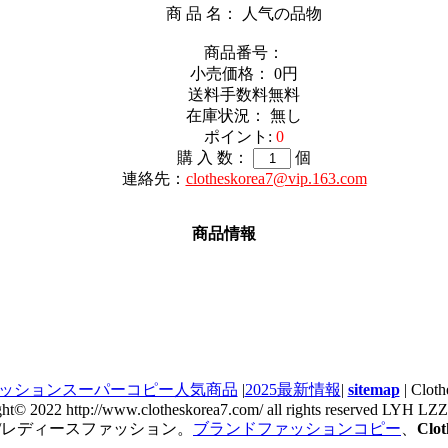
商 品 名： 人气の品物
商品番号：
小売価格：
0円
送料手数料無料
在庫状況： 無し
ポイント:
0
購 入 数：
個
連絡先：
clotheskorea7@vip.163.com
商品情報
ッションスーパーコピー人気商品
|
2025最新情報
|
sitemap
| Cl
ght© 2022 http://www.clotheskorea7.com/ all rights reserved LYH L
/レディースファッション。
ブランドファッションコピー
、
Cl