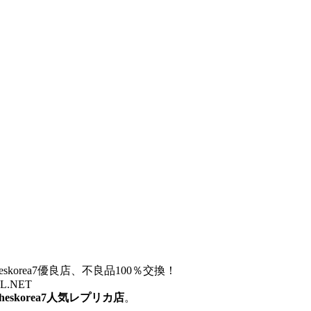
otheskorea7優良店、不良品100％交換！
ZZL.NET
otheskorea7人気レプリカ店
。