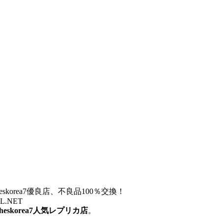
otheskorea7優良店、不良品100％交換！
ZZL.NET
otheskorea7人気レプリカ店
。