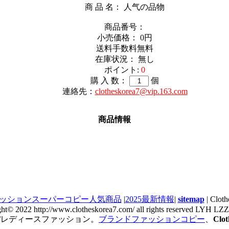
商 品 名： 人气の品物
商品番号：
小売価格：
0円
送料手数料無料
在庫状況： 無し
ポイント:
0
購 入 数：
個
連絡先：
clotheskorea7@vip.163.com
商品情報
ッションスーパーコピー人気商品
|
2025最新情報
|
sitemap
| Cl
ght© 2022 http://www.clotheskorea7.com/ all rights reserved LYH L
/レディースファッション。
ブランドファッションコピー
、
Cl