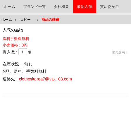
ホーム
ブランド一覧
会社概要
最新入荷
買い物かご
ホーム
>
コピー
>
商品の詳細
人气の品物
送料手数料無料
小売価格：0円
購 入 数：
個
商品番号：
在庫状況： 無し
N品、送料、手数料無料
連絡先：
clotheskorea7@vip.163.com