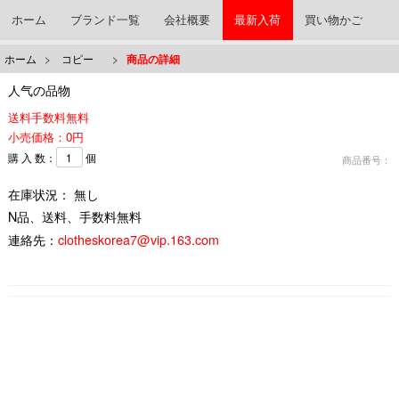
ホーム
ブランド一覧
会社概要
最新入荷
買い物かご
ホーム
>
コピー
>
商品の詳細
人气の品物
送料手数料無料
小売価格：0円
購 入 数：
個
商品番号：
在庫状況： 無し
N品、送料、手数料無料
連絡先：
clotheskorea7@vip.163.com