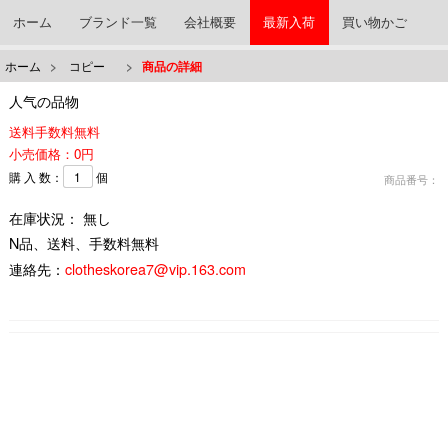
ホーム
ブランド一覧
会社概要
最新入荷
買い物かご
ホーム
>
コピー
>
商品の詳細
人气の品物
送料手数料無料
小売価格：0円
購 入 数：
個
商品番号：
在庫状況： 無し
N品、送料、手数料無料
連絡先：
clotheskorea7@vip.163.com