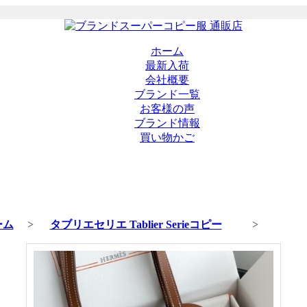
ホーム
最新入荷
会社概要
ブランド一覧
お客様の声
ブランド情報
買い物かご
ーム
>
タブリエセリエ Tablier Serieコピー
>
商品の