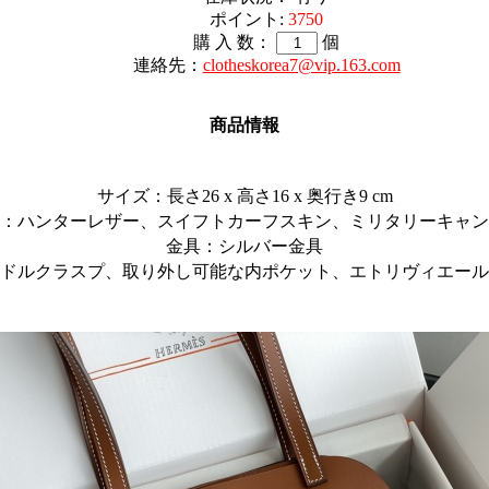
ポイント:
3750
購 入 数：
個
連絡先：
clotheskorea7@vip.163.com
商品情報
サイズ：長さ26 x 高さ16 x 奥行き9 cm
：ハンターレザー、スイフトカーフスキン、ミリタリーキャン
金具：シルバー金具
ドルクラスプ、取り外し可能な内ポケット、エトリヴィエール