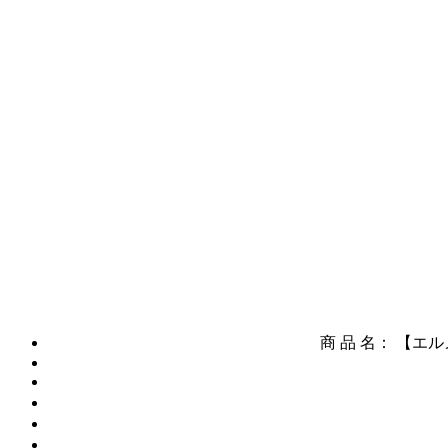
商 品 名： 【エル