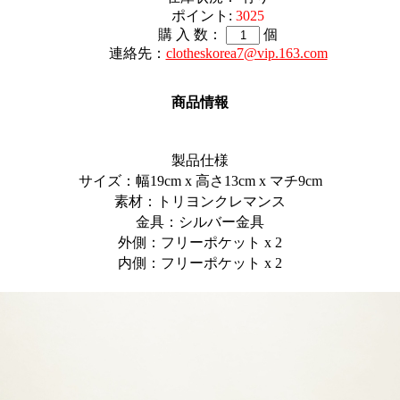
ポイント:
3025
購 入 数：
個
連絡先：
clotheskorea7@vip.163.com
商品情報
製品仕様
サイズ：幅19cm x 高さ13cm x マチ9cm
素材：トリヨンクレマンス
金具：シルバー金具
外側：フリーポケット x 2
内側：フリーポケット x 2