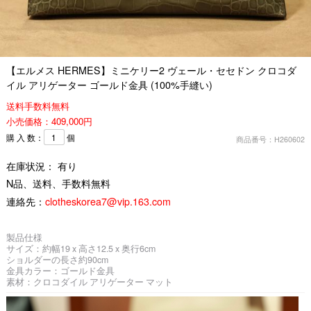
【エルメス HERMES】ミニケリー2 ヴェール・セセドン クロコダ
イル アリゲーター ゴールド金具 (100%手縫い)
送料手数料無料
小売価格：409,000円
購 入 数：
個
商品番号：H260602
在庫状況： 有り
N品、送料、手数料無料
連絡先：
clotheskorea7@vip.163.com
製品仕様
サイズ：約幅19 x 高さ12.5 x 奥行6cm
ショルダーの長さ約90cm
金具カラー：ゴールド金具
素材：クロコダイル アリゲーター マット