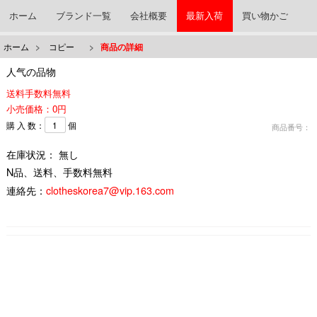
ホーム
ブランド一覧
会社概要
最新入荷
買い物かご
ホーム
>
コピー
>
商品の詳細
人气の品物
送料手数料無料
小売価格：0円
購 入 数：
個
商品番号：
在庫状況： 無し
N品、送料、手数料無料
連絡先：
clotheskorea7@vip.163.com