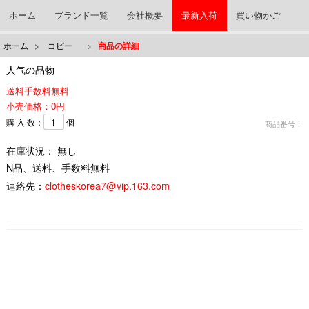
ホーム
ブランド一覧
会社概要
最新入荷
買い物かご
ホーム
>
コピー
>
商品の詳細
人气の品物
送料手数料無料
小売価格：0円
購 入 数：
個
商品番号：
在庫状況： 無し
N品、送料、手数料無料
連絡先：
clotheskorea7@vip.163.com