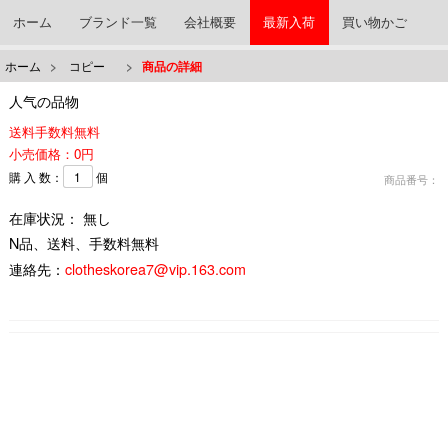
ホーム
ブランド一覧
会社概要
最新入荷
買い物かご
ホーム
>
コピー
>
商品の詳細
人气の品物
送料手数料無料
小売価格：0円
購 入 数：
個
商品番号：
在庫状況： 無し
N品、送料、手数料無料
連絡先：
clotheskorea7@vip.163.com