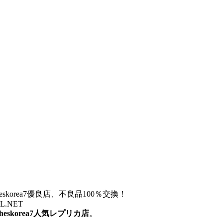
otheskorea7優良店、不良品100％交換！
ZZL.NET
otheskorea7人気レプリカ店
。