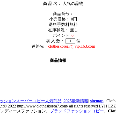
商 品 名： 人气の品物
商品番号：
小売価格：
0円
送料手数料無料
在庫状況： 無し
ポイント:
0
購 入 数：
個
連絡先：
clotheskorea7@vip.163.com
商品情報
ッションスーパーコピー人気商品
|
2025最新情報
|
sitemap
| Cl
ght© 2022 http://www.clotheskorea7.com/ all rights reserved LYH L
/レディースファッション。
ブランドファッションコピー
、
Cl