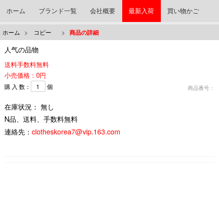
ホーム
ブランド一覧
会社概要
最新入荷
買い物かご
ホーム
>
コピー
>
商品の詳細
人气の品物
送料手数料無料
小売価格：0円
購 入 数：
個
商品番号：
在庫状況： 無し
N品、送料、手数料無料
連絡先：
clotheskorea7@vip.163.com