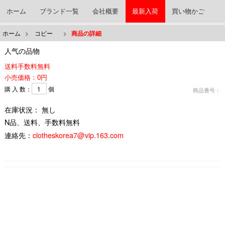
ホーム
ブランド一覧
会社概要
最新入荷
買い物かご
ホーム
>
コピー
>
商品の詳細
人气の品物
送料手数料無料
小売価格：0円
購 入 数：
個
商品番号：
在庫状況： 無し
N品、送料、手数料無料
連絡先：
clotheskorea7@vip.163.com