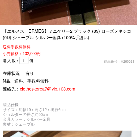
【エルメス HERMES】ミニケリー2 ブラック (89) ローズメキシコ
(0D) シェーブル シルバー金具 (100%手縫い)
送料手数料無料
小売価格：102,000円
購 入 数：
個
商品番号：H260521
在庫状況： 有り
N品、送料、手数料無料
連絡先：
clotheskorea7@vip.163.com
製品仕様
サイズ：約幅19 x 高さ12 x 奥行6cm
ショルダーの長さ約90cm
金具カラー：シルバー金具
素材：シェーブル