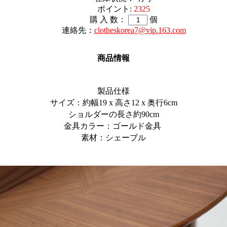
ポイント:
2325
購 入 数：
個
連絡先：
clotheskorea7@vip.163.com
商品情報
製品仕様
サイズ：約幅19 x 高さ12 x 奥行6cm
ショルダーの長さ約90cm
金具カラー：ゴールド金具
素材：シェーブル