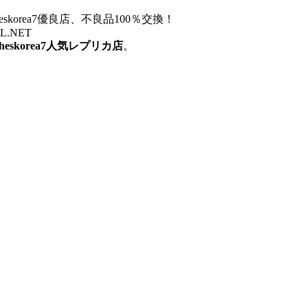
otheskorea7優良店、不良品100％交換！
ZZL.NET
otheskorea7人気レプリカ店
。