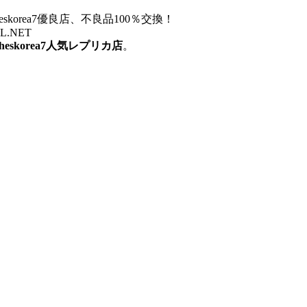
otheskorea7優良店、不良品100％交換！
ZZL.NET
otheskorea7人気レプリカ店
。