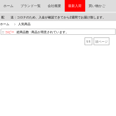
ホーム
ブランド一覧
会社概要
最新入荷
買い物かご
配 送：コロナのため、入金が確認できてから2週間でお届け致します。
ホーム
>
人気商品
:::
コピー
総商品数 :
商品が用意されています。
1
/
1
頭ページ