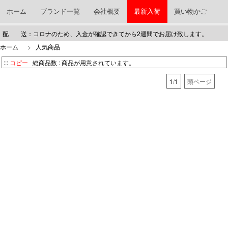
ホーム
ブランド一覧
会社概要
最新入荷
買い物かご
配 送：コロナのため、入金が確認できてから2週間でお届け致します。
ホーム
>
人気商品
:::
コピー
総商品数 :
商品が用意されています。
1
/
1
頭ページ